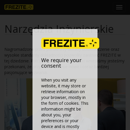
Toggl
navig
Narzędzia Inżynierskie
Nagromadzone przez ponad trzy dekady doświadczenie oraz
wysokie standardy dokładności pozwoliły zaistnieć FREZITE w
We require your
tej dziedzinie. Patrząc wstecz na wkład jaki wnieśliśmy jesteśmy
consent
przekonani, że przyszłość wniesie nowe i coraz bardziej
pasjonujące wyzwania.
When you visit any
website, it may store or
retrieve information on
your browser, mostly in
the form of cookies. This
information might be
about you, your
preferences or your
device and is mostly