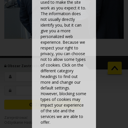
used to make the site
work as you expect it to.
The information does
not usually directly
identify you, but it can
give you a more
personalized web
experience. Because we
respect your right to
privacy, you can choose
not to allow some types
of cookies. Click on the
Obszar Zastrzeżony
different category
headings to find out
more and change our
default settings.
However, blocking some
types of cookies may
Zaloguj Się
impact your experience
of the site and the
services we are able to
Zarejestrować
offer.
Odzyskanie Hasła