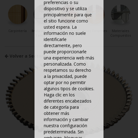
preferencias o su
dispositivo y se utiliza
principalmente para que
el sitio funcione como
usted espera. La
Carpintería
Industria de
Industria del
Pisos Flotantes
Materiales
información no suele
Tableros
Mueble
Compuestos
identificarle
directamente, pero
puede proporcionarle
Volver a Sectores
una experiencia web más
personalizada. Como
respetamos su derecho
a la privacidad, puede
optar por no permitir
algunos tipos de cookies.
Haga clic en los
diferentes encabezados
de categoría para
obtener más
información y cambiar
nuestra configuración
predeterminada. Sin
embargo, bloquear