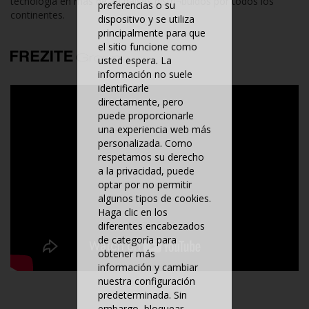
tecnología en más de 70 países distri¬buidos por todos los
preferencias o su
continentes.
dispositivo y se utiliza
principalmente para que
el sitio funcione como
usted espera. La
información no suele
identificarle
directamente, pero
puede proporcionarle
una experiencia web más
personalizada. Como
respetamos su derecho
a la privacidad, puede
optar por no permitir
algunos tipos de cookies.
Haga clic en los
diferentes encabezados
de categoría para
obtener más
información y cambiar
nuestra configuración
predeterminada. Sin
embargo, bloquear