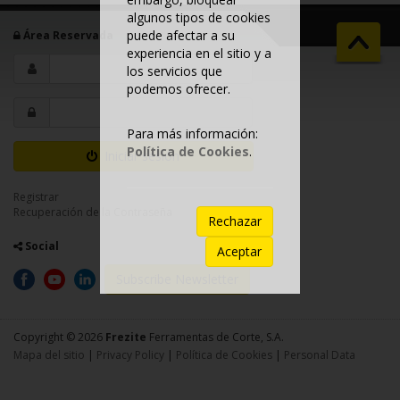
algunos tipos de cookies
puede afectar a su
Área Reservada
experiencia en el sitio y a
los servicios que
podemos ofrecer.
Para más información:
Política de Cookies
.
Iniciar sesión
Registrar
Recuperación de la Contraseña
Rechazar
Social
Aceptar
Subscribe Newsletter
Copyright © 2026
Frezite
Ferramentas de Corte, S.A.
Mapa del sitio
|
Privacy Policy
|
Política de Cookies
|
Personal Data