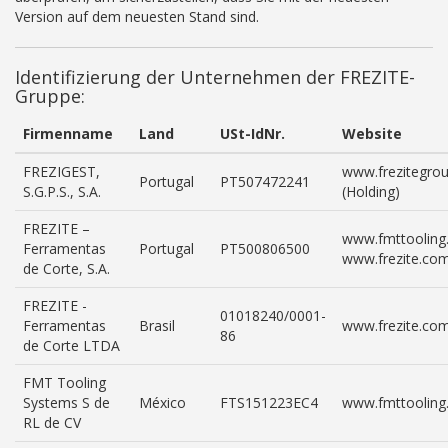
Version auf dem neuesten Stand sind.
Identifizierung der Unternehmen der FREZITE-
Gruppe:
Firmenname
Land
USt-IdNr.
Website
FREZIGEST,
www.frezitegro
Portugal
PT507472241
S.G.P.S., S.A.
(Holding)
FREZITE –
www.fmttooling
Ferramentas
Portugal
PT500806500
www.frezite.co
de Corte, S.A.
FREZITE -
01018240/0001-
Ferramentas
Brasil
www.frezite.com
86
de Corte LTDA
FMT Tooling
Systems S de
México
FTS151223EC4
www.fmttooling
RL de CV