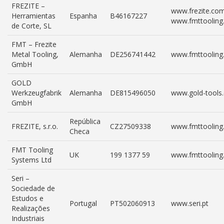
FREZITE –
www.frezite.co
Herramientas
Espanha
B46167227
www.fmttooling
de Corte, SL
FMT – Frezite
Metal Tooling,
Alemanha
DE256741442
www.fmttooling
GmbH
GOLD
Werkzeugfabrik
Alemanha
DE815496050
www.gold-tools
GmbH
República
FREZITE, s.r.o.
CZ27509338
www.fmttooling
Checa
FMT Tooling
UK
199 1377 59
www.fmttooling.
Systems Ltd
Seri –
Sociedade de
Estudos e
Portugal
PT502060913
www.seri.pt
Realizações
Industriais