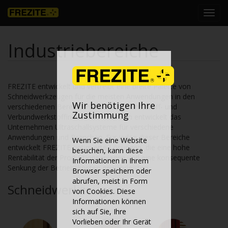
Toggl
navig
Industriebereiche
FREZITE entwickelt und vertreibt eine breite Palette von
Schneidwerkzeugen für die meisten Anwendungen in den
Wir benötigen Ihre
verschiedenen Bereichen der Holz-, Kunststoff- und
Zustimmung
Verbundwerkstoffindustrie. Außerdem entwickelt das
Unternehmen Ultraschallsysteme für verschiedene
Anwendungen und Branchen. Für jeden dieser Bereiche
Wenn Sie eine Website
entwickelt FREZITE optimierte Lösungen, die eine hohe
besuchen, kann diese
Rentabilität der Produktionsanlagen und eine konsequente
Informationen in Ihrem
Senkung der Betriebskosten gewährleisten.
Browser speichern oder
abrufen, meist in Form
Schneidwerkzeuge
von Cookies. Diese
Informationen können
sich auf Sie, Ihre
Vorlieben oder Ihr Gerät