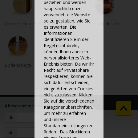
beziehen und werden
hauptsächlich dazu
verwendet, die Website
so zu gestalten, wie Sie
Zimmereibetriebe
Plattenindustrie
Möbelindustrie
es erwarten. Die
Informationen
identifizieren Sie in der
Regel nicht direkt,
können Ihnen aber ein
personalisierteres Web-
Erlebnis bieten. Da wir Ihr
Bodenbeläge
Verbundwerkstoffe
Recht auf Privatsphäre
respektieren, können Sie
sich dafür entscheiden,
einige Arten von Cookies
nicht zuzulassen. Klicken
Sie auf die verschiedenen
Reservierter Bereich
Kategorienüberschriften,
um mehr zu erfahren
und unsere
Standardeinstellungen zu
ändern. Das Blockieren
einiger Arten von