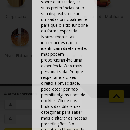
sobre o utilizador, as
suas preferências ou o
seu dispositivo e são
Carpintaria
Indústria de Painéis
Indústria de Mobiliário
utilizadas principalmente
para que o sítio funcione
da forma esperada.
Normalmente, as
informações não o
identificam diretamente,
mas podem
Pisos Flutuantes
Materiais Compósitos
proporcionar-lhe uma
experiência Web mais
personalizada. Porque
respeitamos o seu
direito à privacidade,
pode optar por não
Área Reservada
permitir alguns tipos de
cookies. Clique nos
títulos das diferentes
categorias para saber
mais e alterar as nossas
predefinições. No
entanto, o bloqueio de